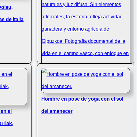
volau,
s de Italia
Hombre en pose de yoga con el sol
Prados verdes y ovejas en Urnieta,
 en el
del amanecer
primavera
rriak,